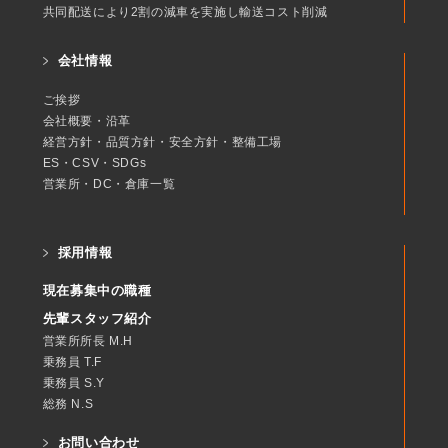
共同配送により2割の減車を実施し輸送コスト削減
会社情報
ご挨拶
会社概要・沿革
経営方針・品質方針・安全方針・整備工場
ES・CSV・SDGs
営業所・DC・倉庫一覧
採用情報
現在募集中の職種
先輩スタッフ紹介
営業所所長 M.H
乗務員 T.F
乗務員 S.Y
総務 N.S
お問い合わせ