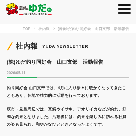
toggl
TOP
社内報
(株)ゆだ釣り同好会 山口支部 活動報告
社内報
YUDA NEWSLETTER
(株)ゆだ釣り同好会 山口支部 活動報告
2026/05/11
釣り同好会 山口支部では、4月に入り徐々に暖かくなってきたこ
ともあり、各地で精力的に活動を行っております。
萩市・見島周辺では、真鯛やイサキ、アオリイカなどが釣れ、好
調な釣果となりました。活動後には、釣果を楽しみに訪れる社員
の姿も見られ、和やかなひとときとなったようです。