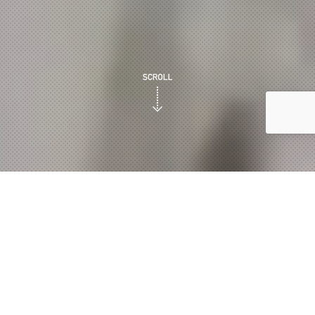
「株式会社ゆだ」は、昭和26年12月に創業し、
真心を込め
た「ヒューマン・ロジスティクス」を基本に、事業展開を
行い、現在に至っております。
この間、組織変更や営業拠
点進出を行い、中国5県を中心に、
関西・北陸から九州南
部までをカバーする物流網を構築して参りました。
また、