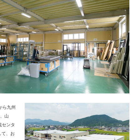
から九州
、山
流センタ
して、お