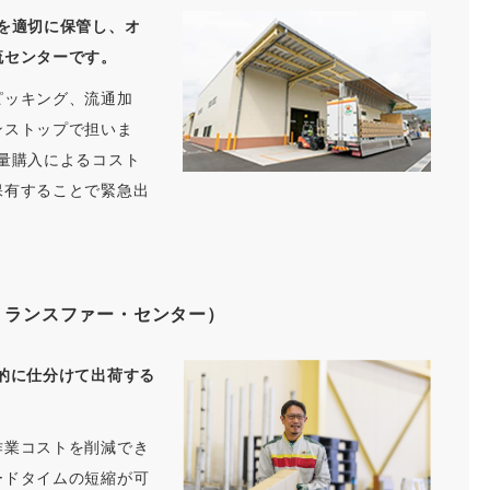
を適切に保管し、オ
流センターです。
ピッキング、流通加
ンストップで担いま
量購入によるコスト
保有することで緊急出
。
トランスファー・センター）
的に仕分けて出荷する
作業コストを削減でき
ードタイムの短縮が可