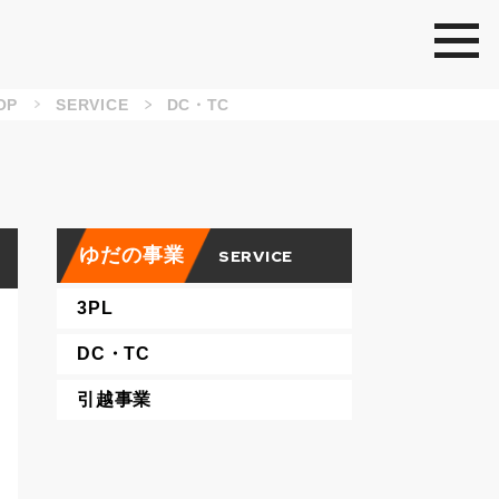
togg
OP
SERVICE
DC・TC
ゆだの事業
SERVICE
3PL
DC・TC
引越事業