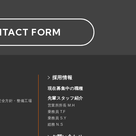
TACT FORM
採用情報
現在募集中の職種
先輩スタッフ紹介
安全方針・整備工場
営業所所長 M.H
乗務員 T.F
乗務員 S.Y
総務 N.S