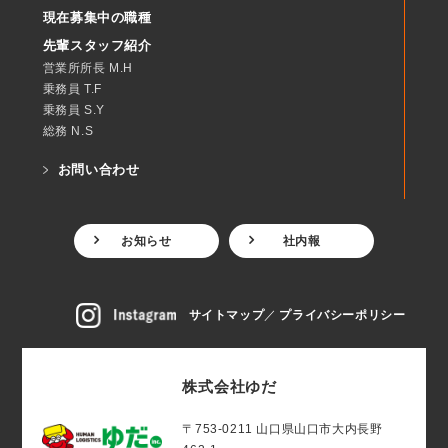
現在募集中の職種
先輩スタッフ紹介
営業所所長 M.H
乗務員 T.F
乗務員 S.Y
総務 N.S
お問い合わせ
お知らせ
社内報
サイトマップ
プライバシーポリシー
株式会社ゆだ
〒753-0211 ⼭⼝県⼭⼝市⼤内⻑野