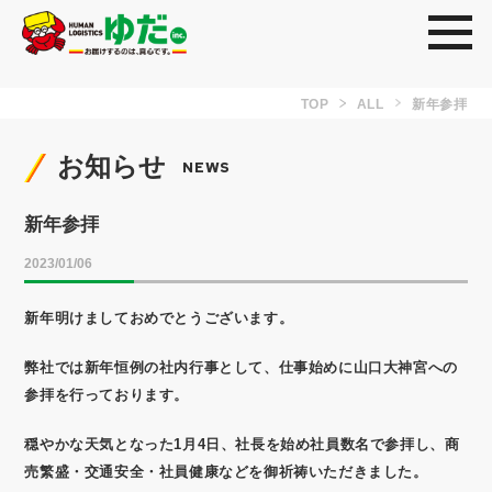
toggl
TOP
ALL
新年参拝
お知らせ
NEWS
新年参拝
2023/01/06
新年明けましておめでとうございます。
弊社では新年恒例の社内行事として、仕事始めに山口大神宮への
参拝を行っております。
穏やかな天気となった1月4日、社長を始め社員数名で参拝し、商
売繁盛・交通安全・社員健康などを御祈祷いただきました。