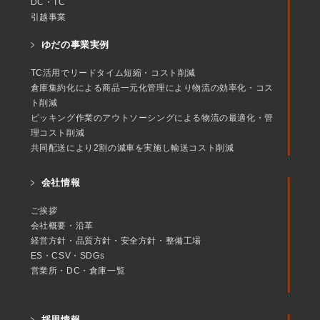
DC・TC
引越事業
ゆだの事業実例
TC活用でリードタイム短縮・コスト削減
倉庫集約化による商品一元化管理により物流の効率化・コス
ト削減
ピッキング作業のアウトソーシングによる物流の最適化・管
理コスト削減
共同配送により2割の減車を実施し輸送コスト削減
会社情報
ご挨拶
会社概要・沿革
経営方針・品質方針・安全方針・整備工場
ES・CSV・SDGs
営業所・DC・倉庫一覧
採用情報